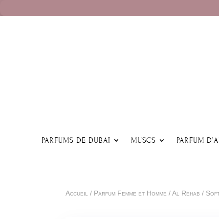
PARFUMS DE DUBAÏ
MUSCS
PARFUM D’
Accueil
/
Parfum Femme et Homme
/
Al Rehab
/ Sof