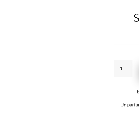
S
QUANTIT
DE
SOFT
-
E
AL
REHAB
Un parfu