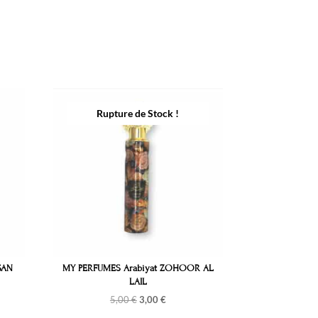
SAN
MY PERFUMES Arabiyat ZOHOOR AL
LAIL
Le
Le
5,00
€
3,00
€
prix
prix