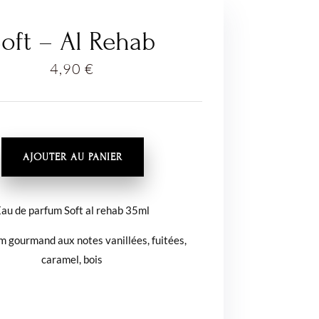
oft – Al Rehab
4,90
€
É
AJOUTER AU PANIER
au de parfum Soft al rehab 35ml
m gourmand aux notes vanillées, fuitées,
caramel, bois