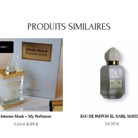
PRODUITS SIMILAIRES
ROMO !
Intense Musk – My Perfumes
EAU DE PARFUM EL NABIL MAYS
Le
Le
14,90
€
9,99
€
8,99
€
prix
prix
initial
actuel
était :
est :