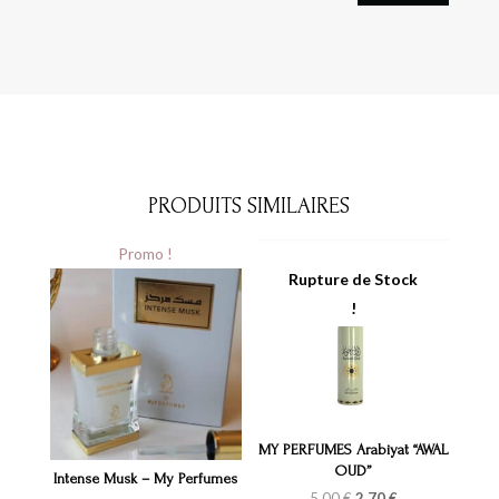
PRODUITS SIMILAIRES
Promo !
MY PERFUMES Arabiyat “AWAL
OUD”
Intense Musk – My Perfumes
Le
Le
5,00
€
2,70
€