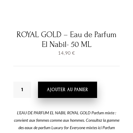
ROYAL GOLD – Eau de Parfum
El Nabil- 50 ML
14,90
€
QUANTITÉ
AJOUTER AU PANIER
DE
ROYAL
GOLD
–
L’EAU DE PARFUM EL NABIL ROYAL GOLD Parfum mixte :
EAU
convient aux femmes comme aux hommes. Consultez la gamme
DE
des eaux de parfum Luxury for Everyone mixtes ici Parfum
PARFUM