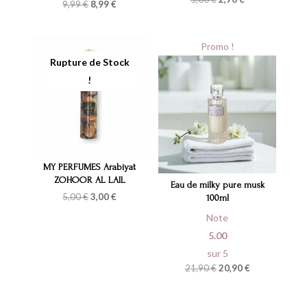
Le
Le
9,99
€
8,99
€
prix
prix
prix
prix
initial
actuel
initial
actuel
était :
est :
était :
est :
5,00 €.
2,70 €.
9,99 €.
8,99 €.
Promo !
MY PERFUMES Arabiyat
ZOHOOR AL LAIL
Eau de milky pure musk
Le
Le
5,00
€
3,00
€
100ml
prix
prix
initial
actuel
Note
était :
est :
5.00
5,00 €.
3,00 €.
sur 5
Le
Le
21,90
€
20,90
€
prix
prix
initial
actuel
était :
est :