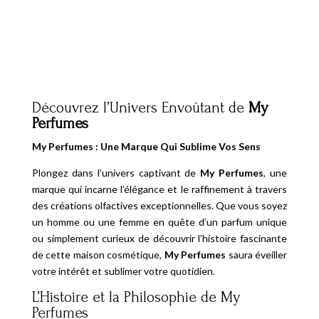
initial
actuel
était :
est :
1
2
3
4
…
6
7
8
→
25,00 €.
15,00 €.
Découvrez l’Univers Envoûtant de
My
Perfumes
My Perfumes : Une Marque Qui Sublime Vos Sens
Plongez dans l’univers captivant de
My Perfumes
, une
marque qui incarne l’élégance et le raffinement à travers
des créations olfactives exceptionnelles. Que vous soyez
un homme ou une femme en quête d’un parfum unique
ou simplement curieux de découvrir l’histoire fascinante
de cette maison cosmétique,
My Perfumes
saura éveiller
votre intérêt et sublimer votre quotidien.
L’Histoire et la Philosophie de My
Perfumes