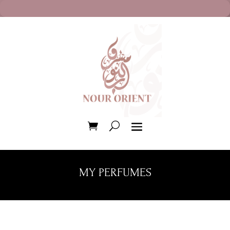
MY PERFUMES
Trié
du