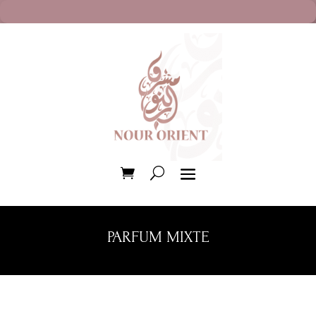
PARFUM MIXTE
Trié
du