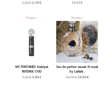
Le
Le
5,00
€
2,70
€
14,90
€
prix
prix
initial
actuel
était :
est :
5,00 €.
2,70 €.
Promo !
Promo !
MY PERFUMES Arabiyat
Eau de parfum raouat Al musk
INTENSE OUD
by Lattafa .
Le
Le
Le
Le
5,00
€
3,00
€
30,00
€
24,90
€
prix
prix
prix
prix
initial
actuel
initial
actuel
était :
est :
était :
est :
5,00 €.
3,00 €.
30,00 €.
24,90 €.