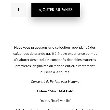
QUANTITÉ
AJOUTER AU PANIER
DE
MUSC
MAKKAH
-
Musk de la Mecque – Musc Makkah 5ml –
EL
Saudi Perfumes – Sans Alcool
NABIL
Nous vous proposons une collection répondant à des
exigences de grande qualité. Notre éxperience permet
d’élaborer des produits composés de nobles matières
premières, originaires du monde entier, directement
puisées à la source
Concentré de Parfum pour Homme
Odeur “Musc Makkah”
“musc, fleuri, vanille”