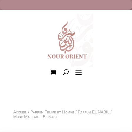
Accueil
/
Parfum Femme et Homme
/
Parfum EL NABIL
/
Musc Makkah – El Nabil