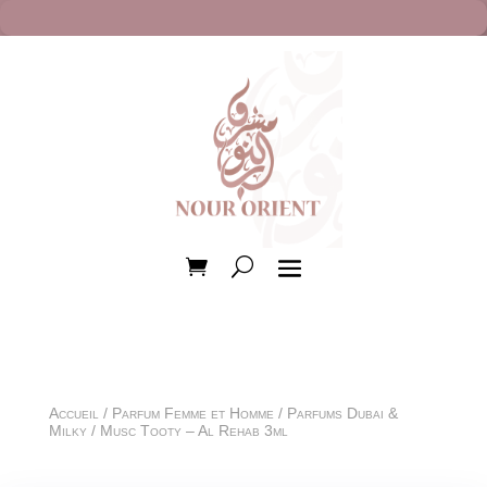
Accueil
/
Parfum Femme et Homme
/
Parfums Dubai &
Milky
/ Musc Tooty – Al Rehab 3ml