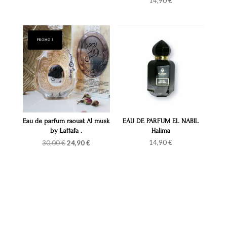
14,90
€
initial
actuel
était :
est :
30,00 €.
20,00 €.
PROMO !
Eau de parfum raouat Al musk
EAU DE PARFUM EL NABIL
by Lattafa .
Halima
Le
Le
14,90
€
30,00
€
24,90
€
prix
prix
initial
actuel
était :
est :
30,00 €.
24,90 €.