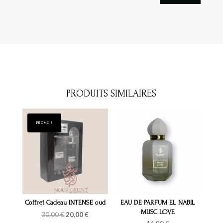
PRODUITS SIMILAIRES
PROMO !
Coffret Cadeau INTENSE oud
EAU DE PARFUM EL NABIL
MUSC LOVE
Le
Le
30,00
€
20,00
€
prix
prix