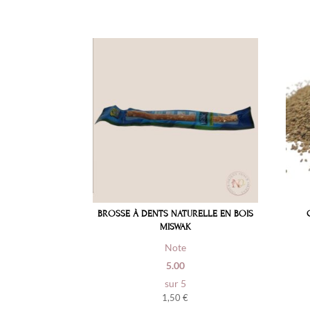
BROSSE À DENTS NATURELLE EN BOIS
MISWAK
Note
5.00
sur 5
1,50
€