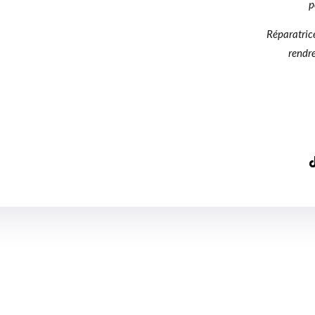
p
ET
NATUREL
Réparatrice 
100ML
rendre
TAMEEM