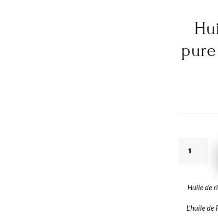
Hui
pure
QUANTIT
DE
HUILE
DE
Huile de 
RICIN
100%
L’huile de 
PURE