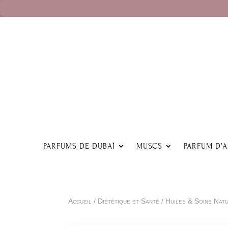
PARFUMS DE DUBAÏ
MUSCS
PARFUM D’
Accueil
/
Diététique et Santé
/
Huiles & Soins Nat