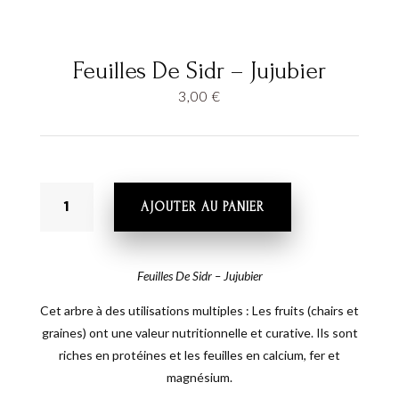
Feuilles De Sidr – Jujubier
3,00
€
QUANTITÉ
AJOUTER AU PANIER
DE
FEUILLES
DE
SIDR
Feuilles De Sidr – Jujubier
-
Cet arbre à des utilisations multiples : Les fruits (chairs et
JUJUBIER
graines) ont une valeur nutritionnelle et curative. Ils sont
riches en protéines et les feuilles en calcium, fer et
magnésium.