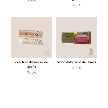
3,00
€
3,00
€
dentifrice dabur clos de
Savon d’alep rose de Damas
girofle
3,00
€
3,50
€