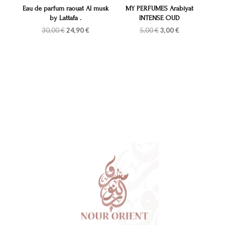
Eau de parfum raouat Al musk
MY PERFUMES Arabiyat
by Lattafa .
INTENSE OUD
Le
Le
Le
Le
30,00
€
24,90
€
5,00
€
3,00
€
prix
prix
prix
prix
initial
actuel
initial
actuel
était :
est :
était :
est :
30,00 €.
24,90 €.
5,00 €.
3,00 €.