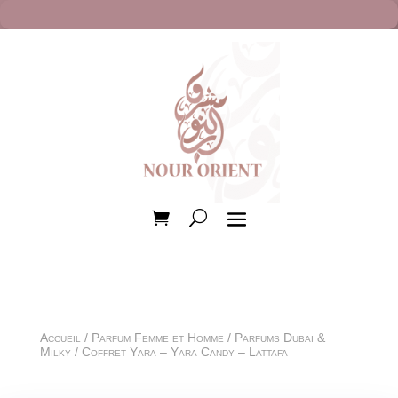
Accueil
/
Parfum Femme et Homme
/
Parfums Dubai &
Milky
/ Coffret Yara – Yara Candy – Lattafa