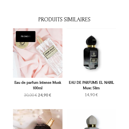
PRODUITS SIMILAIRES
PROMO !
Eau de parfum Intense Musk
EAU DE PARFUMS EL NABIL
100ml
Musc Slim
Le
Le
14,90
€
30,00
€
24,90
€
prix
prix
initial
actuel
était :
est :
30,00 €.
24,90 €.