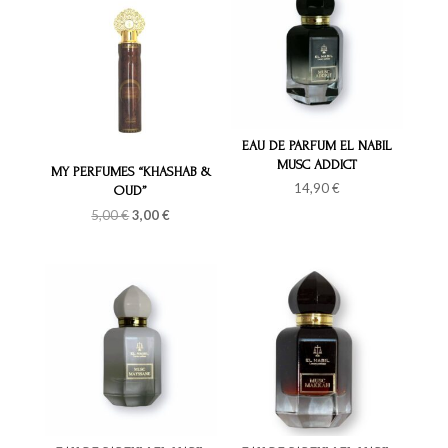
EAU DE PARFUM EL NABIL
MUSC ADDICT
MY PERFUMES “KHASHAB &
14,90
€
OUD”
Le
Le
5,00
€
3,00
€
prix
prix
initial
actuel
était :
est :
5,00 €.
3,00 €.