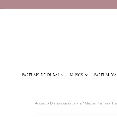
PARFUMS DE DUBAÏ
MUSCS
PARFUM D’
Accueil
/
Diététique et Santé
/
Miel et Tisane
/ Ti