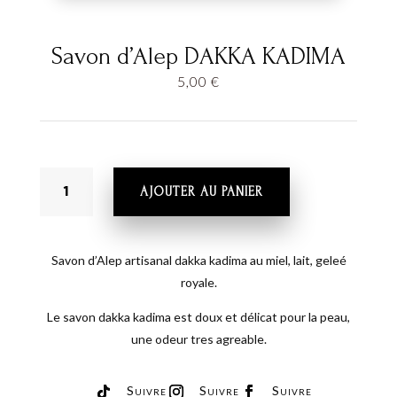
Savon d’Alep DAKKA KADIMA
5,00
€
QUANTITÉ
AJOUTER AU PANIER
DE
SAVON
D'ALEP
DAKKA
Savon d’Alep artisanal dakka kadima au miel, lait, geleé
KADIMA
royale.
Le savon dakka kadima est doux et délicat pour la peau,
une odeur tres agreable.
Suivre
Suivre
Suivre