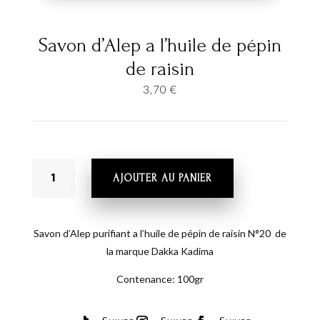
Savon d’Alep a l’huile de pépin
de raisin
3,70
€
QUANTITÉ
AJOUTER AU PANIER
DE
SAVON
D'ALEP
A
Savon d’Alep purifiant a l’huile de pépin de raisin N°20 de
L'HUILE
la marque Dakka Kadima
DE
Contenance: 100gr
PÉPIN
DE
RAISIN