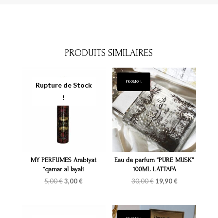
PRODUITS SIMILAIRES
PROMO !
MY PERFUMES Arabiyat
Eau de parfum “PURE MUSK”
“qamar al layali
100ML LATTAFA
Le
Le
Le
Le
5,00
€
3,00
€
30,00
€
19,90
€
prix
prix
prix
prix
initial
actuel
initial
actuel
était :
est :
était :
est :
5,00 €.
3,00 €.
30,00 €.
19,90 €.