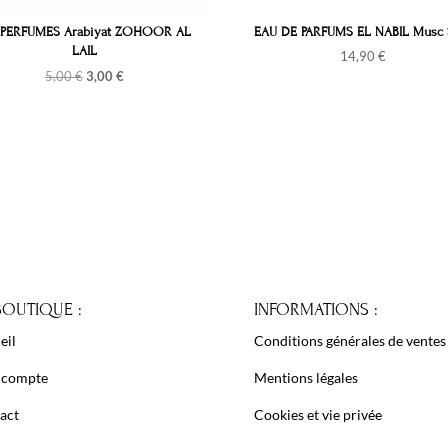
PERFUMES Arabiyat ZOHOOR AL
EAU DE PARFUMS EL NABIL Musc 
LAIL
14,90
€
Le
Le
5,00
€
3,00
€
prix
prix
initial
actuel
était :
est :
5,00 €.
3,00 €.
BOUTIQUE :
INFORMATIONS :
eil
Conditions générales de ventes
 compte
Mentions légales
act
Cookies et vie privée