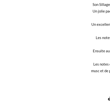
ORIENTA
Son Sillage
BY
Un jolie pa
LATTAFA
Un excellen
Les note
Ensuite a
Les notes 
musc et de 