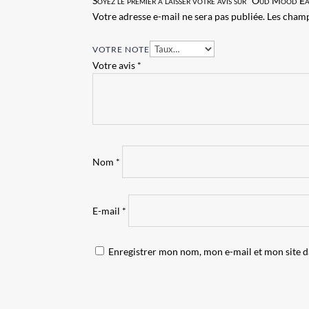
Soyez le premier à laisser votre avis sur “Oud Mood 
Votre adresse e-mail ne sera pas publiée.
Les champ
VOTRE NOTE
Votre avis
*
Nom
*
E-mail
*
Enregistrer mon nom, mon e-mail et mon site 