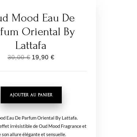
d Mood Eau De
rfum Oriental By
Lattafa
Le
Le
30,00
€
19,90
€
prix
prix
initial
actuel
était :
est :
É
AJOUTER AU PANIER
30,00 €.
19,90 €.
d Eau De Parfum Oriental By Lattafa.
effet irrésistible de Oud Mood Fragrance et
 son allure élégante et sensuelle.