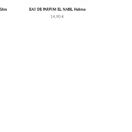
Slim
EAU DE PARFUM EL NABIL Halima
14,90
€
S'inscrire