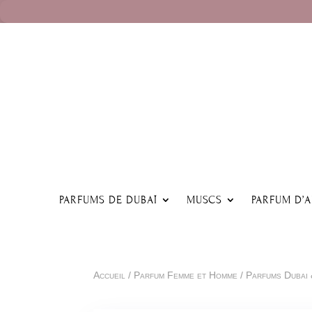
PARFUMS DE DUBAÏ
MUSCS
PARFUM D’
Accueil
/
Parfum Femme et Homme
/
Parfums Dubai 