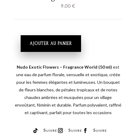
9,00
€
AJOUTER AU PANIER
QUANTITÉ
DE
NUDO
Nudo Exotic Flowers – Fragrance World (50 ml)
est
EXOTIC
une eau de parfum florale, sensuelle et exotique, créée
FLOWERS
–
pour les femmes élégantes et lumineuses. Un bouquet
FRAGRANCE
de fleurs blanches, de pétales tropicaux et de notes
WORLD
chaudes ambrées et musquées pour un sillage
envoûtant, féminin et durable. Parfum polyvalent, raffiné
et captivant, parfait pour toutes les occasions
Suivre
Suivre
Suivre