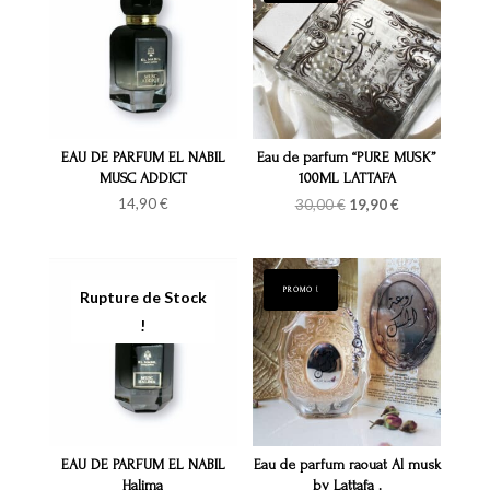
EAU DE PARFUM EL NABIL
Eau de parfum “PURE MUSK”
MUSC ADDICT
100ML LATTAFA
Le
Le
14,90
€
30,00
€
19,90
€
prix
prix
initial
actuel
était :
est :
30,00 €.
19,90 €.
PROMO !
EAU DE PARFUM EL NABIL
Eau de parfum raouat Al musk
Halima
by Lattafa .