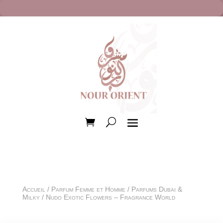
Accueil
/
Parfum Femme et Homme
/
Parfums Dubai &
Milky
/ Nudo Exotic Flowers – Fragrance World