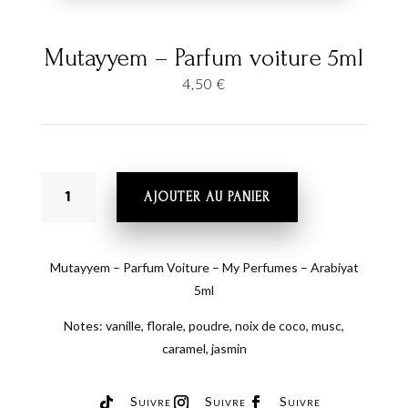
Mutayyem – Parfum voiture 5ml
4,50
€
QUANTITÉ
AJOUTER AU PANIER
DE
MUTAYYEM
-
PARFUM
Mutayyem – Parfum Voiture – My Perfumes – Arabiyat
VOITURE
5ml
5ML
Notes: vanille, florale, poudre, noix de coco, musc,
caramel, jasmin
Suivre
Suivre
Suivre