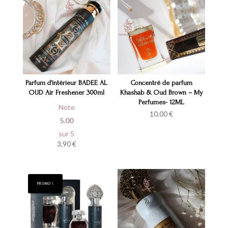
Parfum d’intérieur BADEE AL
Concentré de parfum
OUD Air Freshener 300ml
Khashab & Oud Brown – My
Perfumes- 12ML
Note
10,00
€
5.00
sur 5
3,90
€
PROMO !