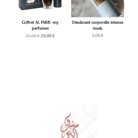
Coffret AL FARIS -my
Déodorant corporelle intense
perfumes
musk.
Le
Le
5,00
€
25,00
€
20,00
€
prix
prix
initial
actuel
était :
est :
25,00 €.
20,00 €.