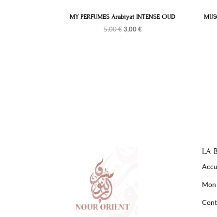
MY PERFUMES Arabiyat INTENSE OUD
MUSC
Le
Le
5,00
€
3,00
€
prix
prix
initial
actuel
était :
est :
5,00 €.
3,00 €.
LA 
Accu
Mon
Cont