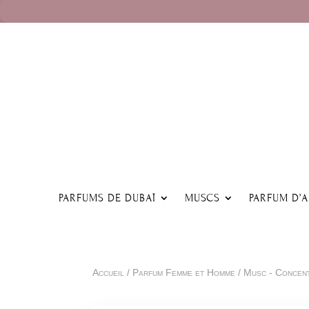
PARFUMS DE DUBAÏ
MUSCS
PARFUM D’
Accueil
/
Parfum Femme et Homme
/
Musc - Concen