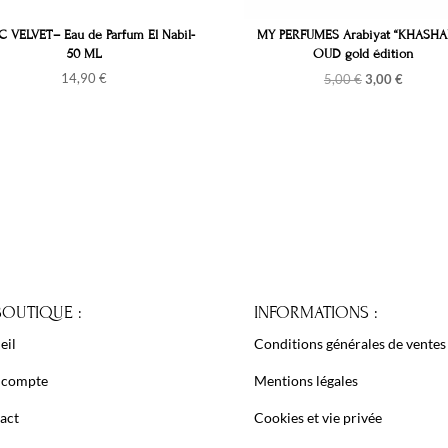
 VELVET– Eau de Parfum El Nabil-
MY PERFUMES Arabiyat “KHASH
50 ML
OUD gold édition
Le
Le
14,90
€
5,00
€
3,00
€
prix
prix
initial
actuel
était :
est :
5,00 €.
3,00 €.
BOUTIQUE :
INFORMATIONS :
eil
Conditions générales de ventes
 compte
Mentions légales
act
Cookies et vie privée