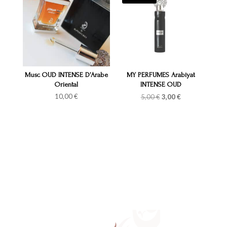
Musc OUD INTENSE D’Arabe
MY PERFUMES Arabiyat
Oriental
INTENSE OUD
Le
Le
10,00
€
5,00
€
3,00
€
prix
prix
initial
actuel
était :
est :
5,00 €.
3,00 €.