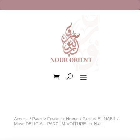
Accueil
/
Parfum Femme et Homme
/
Parfum EL NABIL
/
Musc DELICIA – PARFUM VOITURE- el Nabil