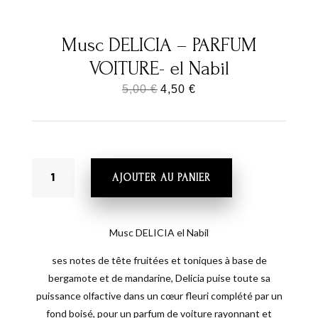
Musc DELICIA – PARFUM
VOITURE- el Nabil
Le
Le
5,00
€
4,50
€
prix
prix
initial
actuel
était :
est :
QUANTITÉ
5,00 €.
4,50 €.
AJOUTER AU PANIER
DE
MUSC
DELICIA
-
Musc DELICIA el Nabil
PARFUM
ses notes de tête fruitées et toniques à base de
VOITURE-
bergamote et de mandarine, Delicia puise toute sa
EL
puissance olfactive dans un cœur fleuri complété par un
NABIL
fond boisé, pour un parfum de voiture rayonnant et