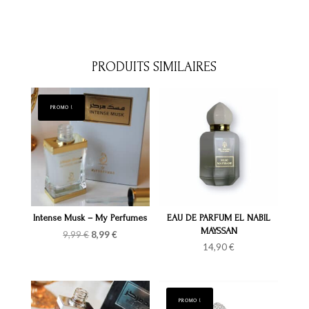
PRODUITS SIMILAIRES
PROMO !
Intense Musk – My Perfumes
EAU DE PARFUM EL NABIL
MAYSSAN
Le
Le
9,99
€
8,99
€
prix
prix
14,90
€
initial
actuel
était :
est :
9,99 €.
8,99 €.
PROMO !