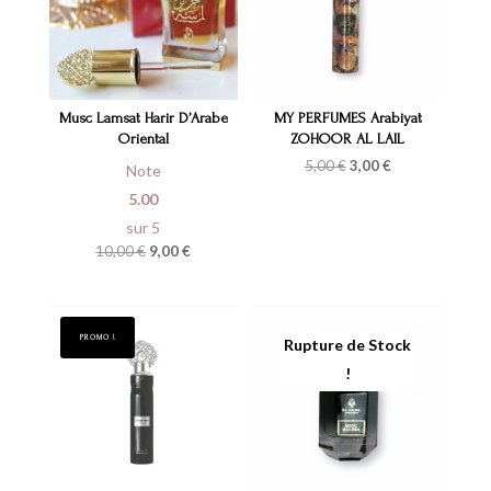
Musc Lamsat Harir D’Arabe
MY PERFUMES Arabiyat
Oriental
ZOHOOR AL LAIL
Le
Le
5,00
€
3,00
€
Note
prix
prix
initial
actuel
5.00
était :
est :
sur 5
5,00 €.
3,00 €.
Le
Le
10,00
€
9,00
€
prix
prix
initial
actuel
était :
est :
10,00 €.
9,00 €.
PROMO !