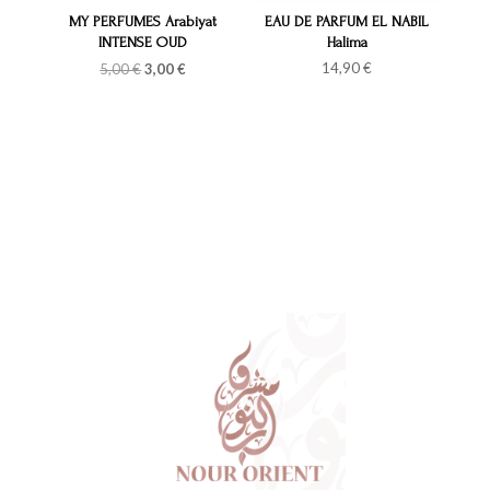
MY PERFUMES Arabiyat
EAU DE PARFUM EL NABIL
INTENSE OUD
Halima
Le
Le
14,90
€
5,00
€
3,00
€
prix
prix
initial
actuel
était :
est :
5,00 €.
3,00 €.