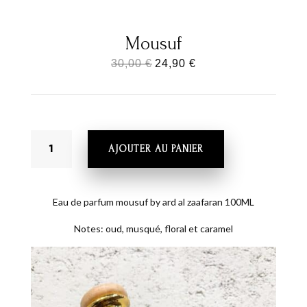
Mousuf
Le
Le
30,00
€
24,90
€
prix
prix
initial
actuel
était :
est :
QUANTITÉ
30,00 €.
24,90 €.
AJOUTER AU PANIER
DE
MOUSUF
Eau de parfum mousuf by ard al zaafaran 100ML
Notes: oud, musqué, floral et caramel