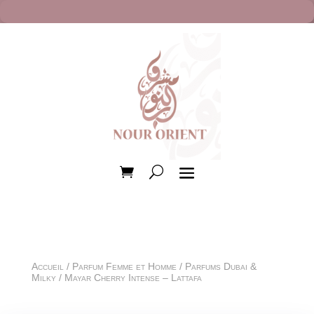
Accueil
/
Parfum Femme et Homme
/
Parfums Dubai &
Milky
/ Mayar Cherry Intense – Lattafa