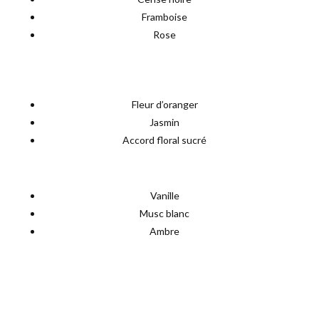
Framboise
Rose
🔻
Notes de cœur
(le cœur du parfum, ce
qui dure) :
Fleur d’oranger
Jasmin
Accord floral sucré
🔹
Notes de fond
(ce qui reste sur la peau) :
Vanille
Musc blanc
Ambre