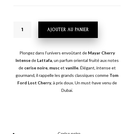
QUANTITÉ
AJOUTER AU PANIER
DE
MAYAR
CHERRY
INTENSE
Plongez dans l’univers envoûtant de
Mayar Cherry
-
Intense
de
Lattafa
, un parfum oriental fruité aux notes
LATTAFA
de
cerise noire
,
musc
et
vanille
. Élégant, intense et
gourmand, il rappelle les grands classiques comme
Tom
Ford Lost Cherry
, à prix doux. Un must-have venu de
Dubaï.
🌸
Pyramide olfactive de Mayar Cherry
Intense – Lattafa
🔺
Notes de tête
(ce qu’on sent en premier)
:
Cerise noire