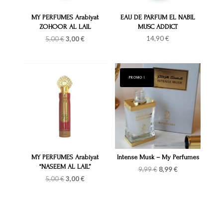
MY PERFUMES Arabiyat
EAU DE PARFUM EL NABIL
ZOHOOR AL LAIL
MUSC ADDICT
Le
Le
14,90
€
5,00
€
3,00
€
prix
prix
initial
actuel
était :
est :
5,00 €.
3,00 €.
PROMO !
MY PERFUMES Arabiyat
Intense Musk – My Perfumes
“NASEEM AL LAIL”
Le
Le
9,99
€
8,99
€
prix
prix
Le
Le
5,00
€
3,00
€
initial
actuel
prix
prix
était :
est :
initial
actuel
9,99 €.
8,99 €.
était :
est :
5,00 €.
3,00 €.