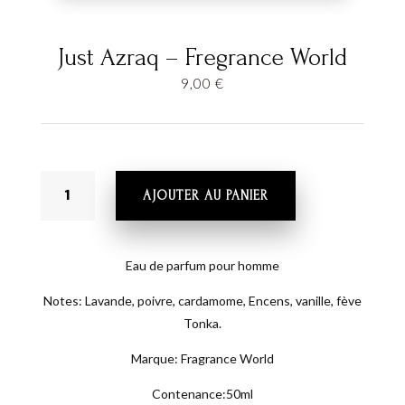
Just Azraq – Fregrance World
9,00
€
QUANTITÉ
AJOUTER AU PANIER
DE
JUST
AZRAQ
-
Eau de parfum pour homme
FREGRANCE
Notes: Lavande, poivre, cardamome, Encens, vanille, fève
WORLD
Tonka.
Marque: Fragrance World
Contenance:50ml