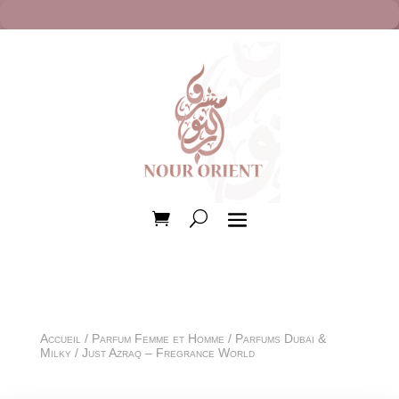
Accueil
/
Parfum Femme et Homme
/
Parfums Dubai &
Milky
/ Just Azraq – Fregrance World