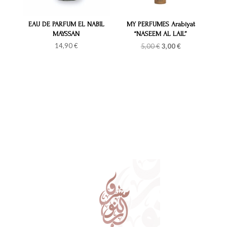
EAU DE PARFUM EL NABIL
MY PERFUMES Arabiyat
MAYSSAN
“NASEEM AL LAIL”
Le
Le
14,90
€
5,00
€
3,00
€
prix
prix
initial
actuel
était :
est :
5,00 €.
3,00 €.