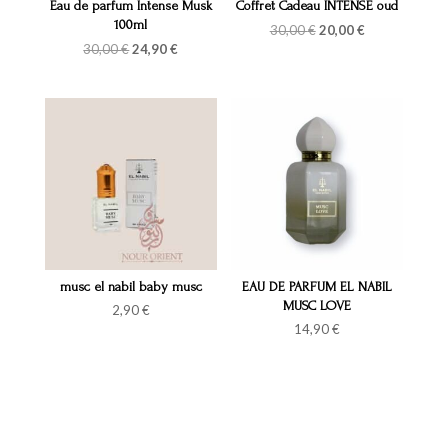
Eau de parfum Intense Musk
Coffret Cadeau INTENSE oud
100ml
Le
Le
30,00
€
20,00
€
prix
prix
Le
Le
30,00
€
24,90
€
initial
actuel
prix
prix
était :
est :
initial
actuel
30,00 €.
20,00 €.
était :
est :
30,00 €.
24,90 €.
musc el nabil baby musc
EAU DE PARFUM EL NABIL
MUSC LOVE
2,90
€
14,90
€