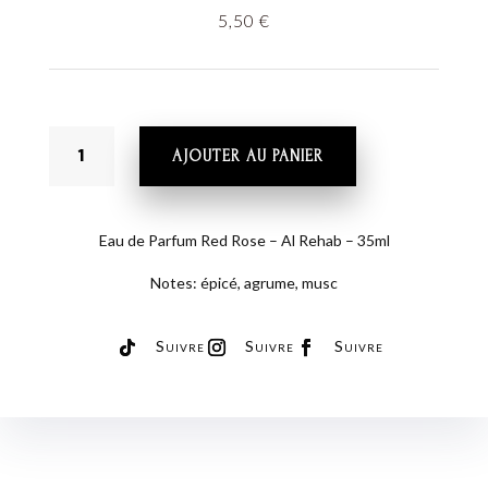
5,50
€
QUANTITÉ
AJOUTER AU PANIER
DE
EAU
DE
PARFUM
Eau de Parfum Red Rose – Al Rehab – 35ml
RED
Notes: épicé, agrume, musc
ROSE
-
AL
Suivre
Suivre
Suivre
REHAB