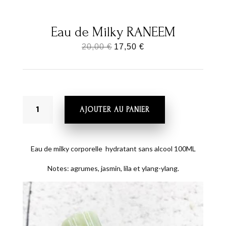
Eau de Milky RANEEM
Le
Le
20,00
€
17,50
€
prix
prix
initial
actuel
était :
est :
QUANTITÉ
20,00 €.
17,50 €.
AJOUTER AU PANIER
DE
EAU
DE
MILKY
Eau de milky corporelle hydratant sans alcool 100ML
RANEEM
Notes: agrumes, jasmin, lila et ylang-ylang.