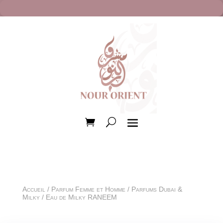
Accueil
/
Parfum Femme et Homme
/
Parfums Dubai &
Milky
/ Eau de Milky RANEEM