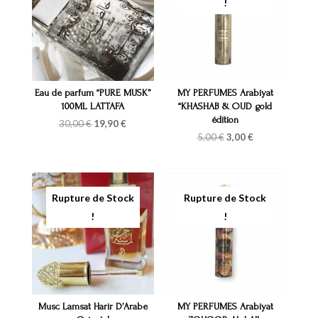
Eau de parfum “PURE MUSK”
MY PERFUMES Arabiyat
100ML LATTAFA
“KHASHAB & OUD gold
édition
Le
Le
30,00
€
19,90
€
prix
prix
Le
Le
5,00
€
3,00
€
initial
actuel
prix
prix
était :
est :
initial
actuel
30,00 €.
19,90 €.
était :
est :
5,00 €.
3,00 €.
Musc Lamsat Harir D’Arabe
MY PERFUMES Arabiyat