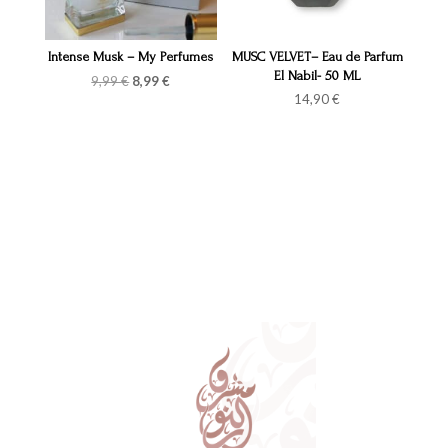
Intense Musk – My Perfumes
MUSC VELVET– Eau de Parfum
El Nabil- 50 ML
Le
Le
9,99
€
8,99
€
prix
prix
14,90
€
initial
actuel
était :
est :
9,99 €.
8,99 €.