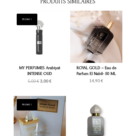
PRODUITS SIMILAIRES
PROMO !
MY PERFUMES Arabiyat
ROYAL GOLD – Eau de
INTENSE OUD
Parfum El Nabil- 50 ML
Le
Le
14,90
€
5,00
€
3,00
€
prix
prix
initial
actuel
était :
est :
5,00 €.
3,00 €.
PROMO !