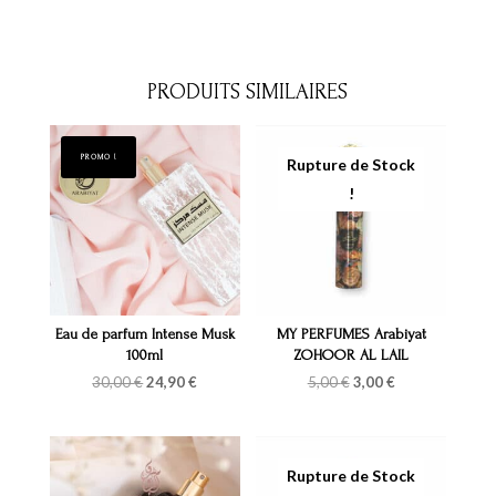
PRODUITS SIMILAIRES
PROMO !
Eau de parfum Intense Musk
MY PERFUMES Arabiyat
100ml
ZOHOOR AL LAIL
Le
Le
Le
Le
30,00
€
24,90
€
5,00
€
3,00
€
prix
prix
prix
prix
initial
actuel
initial
actuel
était :
est :
était :
est :
30,00 €.
24,90 €.
5,00 €.
3,00 €.