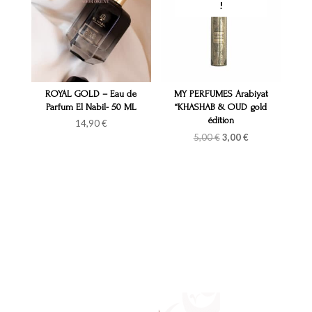
ROYAL GOLD – Eau de
MY PERFUMES Arabiyat
Parfum El Nabil- 50 ML
“KHASHAB & OUD gold
édition
14,90
€
Le
Le
5,00
€
3,00
€
prix
prix
initial
actuel
était :
est :
5,00 €.
3,00 €.