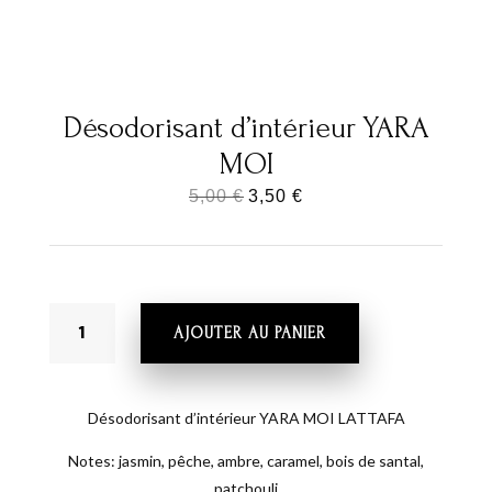
Désodorisant d’intérieur YARA
MOI
Le
Le
5,00
€
3,50
€
prix
prix
initial
actuel
était :
est :
QUANTITÉ
5,00 €.
3,50 €.
AJOUTER AU PANIER
DE
DÉSODORISANT
D'INTÉRIEUR
YARA
Désodorisant d’intérieur YARA MOI LATTAFA
MOI
Notes: jasmin, pêche, ambre, caramel, bois de santal,
patchouli