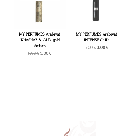
MY PERFUMES Arabiyat
MY PERFUMES Arabiyat
“KHASHAB & OUD gold
INTENSE OUD
édition
Le
Le
5,00
€
3,00
€
prix
prix
Le
Le
5,00
€
3,00
€
initial
actuel
prix
prix
était :
est :
initial
actuel
5,00 €.
3,00 €.
était :
est :
5,00 €.
3,00 €.