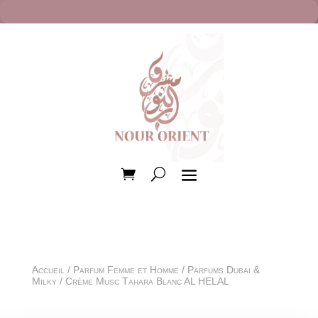
Accueil
/
Parfum Femme et Homme
/
Parfums Dubai &
Milky
/ Crème Musc Tahara Blanc AL HELAL