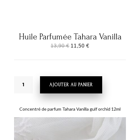
Huile Parfumée Tahara Vanilla
Le
Le
13,90
€
11,50
€
prix
prix
initial
actuel
était :
est :
QUANTITÉ
13,90 €.
11,50 €.
AJOUTER AU PANIER
DE
HUILE
PARFUMÉE
TAHARA
Concentré de parfum Tahara Vanilla gulf orchid 12ml
VANILLA