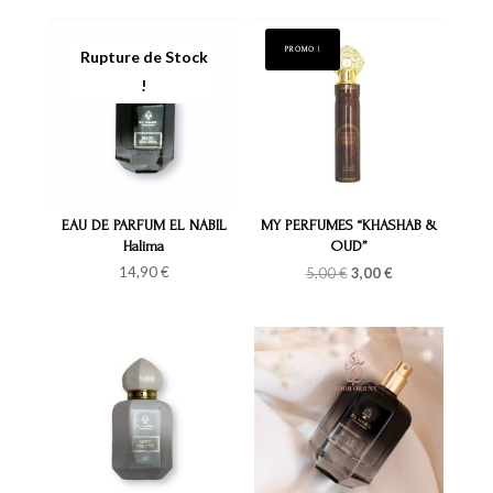
PROMO !
EAU DE PARFUM EL NABIL
MY PERFUMES “KHASHAB &
Halima
OUD”
Le
Le
14,90
€
5,00
€
3,00
€
prix
prix
initial
actuel
était :
est :
5,00 €.
3,00 €.