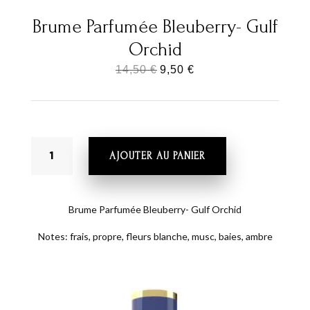
Brume Parfumée Bleuberry- Gulf
Orchid
Le
Le
14,50
€
9,50
€
prix
prix
initial
actuel
était :
est :
QUANTITÉ
14,50 €.
9,50 €.
AJOUTER AU PANIER
DE
BRUME
PARFUMÉE
BLEUBERRY-
Brume Parfumée Bleuberry- Gulf Orchid
GULF
Notes: frais, propre, fleurs blanche, musc, baies, ambre
ORCHID