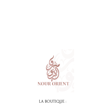
prix
prix
initial
actuel
était :
est :
5,00 €.
3,00 €.
LA BOUTIQUE :