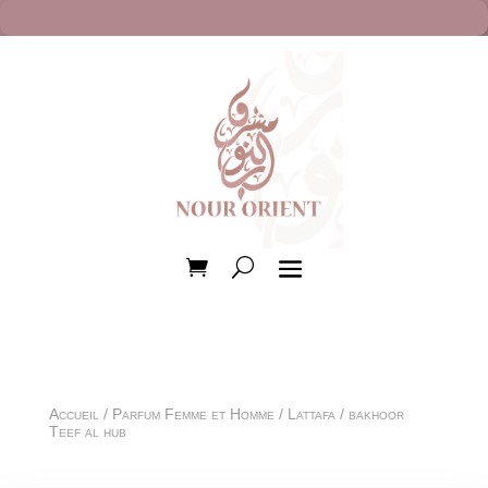
Accueil
/
Parfum Femme et Homme
/
Lattafa
/ bakhoor
Teef al hub