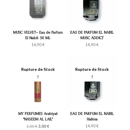
MUSC VELVET– Eau de Parfum
EAU DE PARFUM EL NABIL
El Nabil- 50 ML
MUSC ADDICT
14,90
€
14,90
€
MY PERFUMES Arabiyat
EAU DE PARFUM EL NABIL
“NASEEM AL LAIL”
Halima
Le
Le
14,90
€
5,00
€
3,00
€