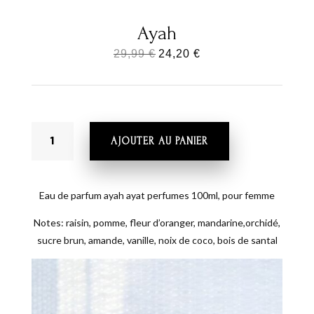
Ayah
Le
Le
29,99
€
24,20
€
prix
prix
initial
actuel
était :
est :
QUANTITÉ
29,99 €.
24,20 €.
AJOUTER AU PANIER
DE
AYAH
Eau de parfum ayah ayat perfumes 100ml, pour femme
Notes: raisin, pomme, fleur d’oranger, mandarine,orchidé,
sucre brun, amande, vanille, noix de coco, bois de santal