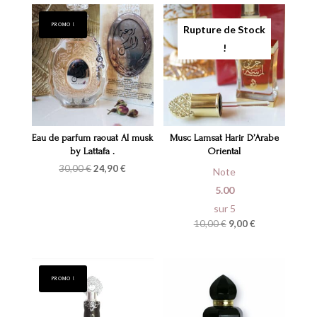
PROMO !
Eau de parfum raouat Al musk
Musc Lamsat Harir D’Arabe
by Lattafa .
Oriental
Le
Le
30,00
€
24,90
€
Note
prix
prix
initial
actuel
5.00
était :
est :
sur 5
30,00 €.
24,90 €.
Le
Le
10,00
€
9,00
€
prix
prix
initial
actuel
était :
est :
10,00 €.
9,00 €.
PROMO !