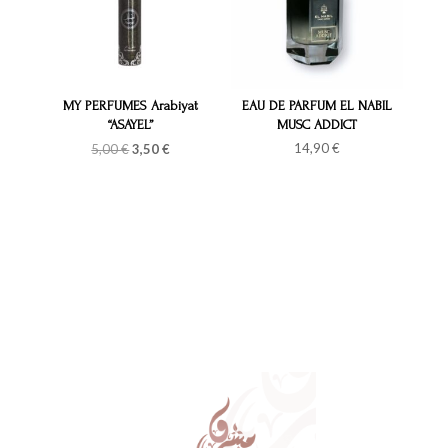
MY PERFUMES Arabiyat
EAU DE PARFUM EL NABIL
“ASAYEL”
MUSC ADDICT
Le
Le
14,90
€
5,00
€
3,50
€
prix
prix
initial
actuel
était :
est :
5,00 €.
3,50 €.