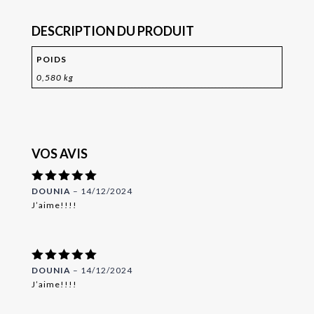
DESCRIPTION DU PRODUIT
POIDS
0,580 kg
VOS AVIS
Note
DOUNIA
5
–
14/12/2024
sur 5
J’aime!!!!
Note
DOUNIA
5
–
14/12/2024
sur 5
J’aime!!!!