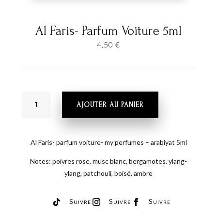
Al Faris- Parfum Voiture 5ml
4,50
€
QUANTITÉ
AJOUTER AU PANIER
DE
AL
FARIS-
PARFUM
Al Faris- parfum voiture- my perfumes – arabiyat 5ml
VOITURE
Notes: poivres rose, musc blanc, bergamotes, ylang-
5ML
ylang, patchouli, boisé, ambre
Suivre
Suivre
Suivre