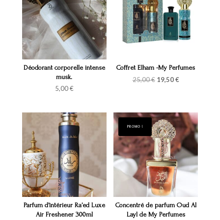
Déodorant corporelle intense
Coffret Elham -My Perfumes
musk.
Le
Le
25,00
€
19,50
€
prix
prix
5,00
€
initial
actuel
était :
est :
25,00 €.
19,50 €.
PROMO !
Parfum d’intérieur Ra’ed Luxe
Concentré de parfum Oud Al
Air Freshener 300ml
Layl de My Perfumes