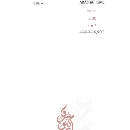
ARABIYAT 12ML
3,90
€
Note
5.00
sur 5
Le
Le
10,00
€
6,90
€
prix
prix
initial
actuel
était :
est :
10,00 €.
6,90 €.